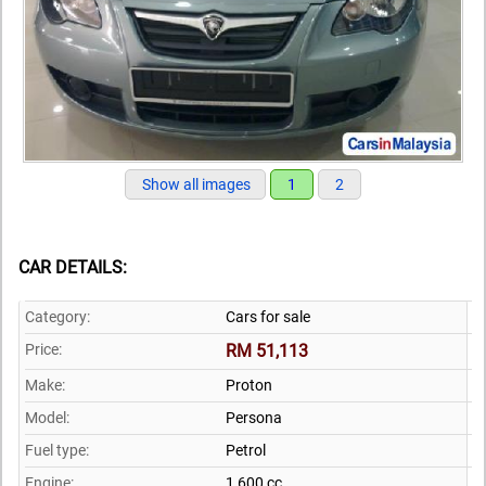
Show all images
1
2
CAR DETAILS:
Category:
Cars for sale
Price:
RM 51,113
Make:
Proton
Model:
Persona
Fuel type:
Petrol
Engine:
1,600 cc