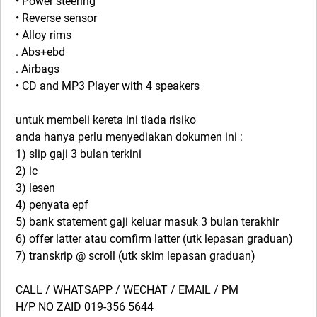
• Power steering
• Reverse sensor
• Alloy rims
. Abs+ebd
. Airbags
• CD and MP3 Player with 4 speakers
untuk membeli kereta ini tiada risiko
anda hanya perlu menyediakan dokumen ini :
1) slip gaji 3 bulan terkini
2) ic
3) lesen
4) penyata epf
5) bank statement gaji keluar masuk 3 bulan terakhir
6) offer latter atau comfirm latter (utk lepasan graduan)
7) transkrip @ scroll (utk skim lepasan graduan)
CALL / WHATSAPP / WECHAT / EMAIL / PM
H/P NO ZAID 019-356 5644