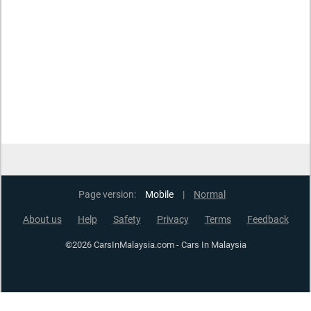
Page version:
Mobile
|
Normal
About us
Help
Safety
Privacy
Terms
Feedback
©2026 CarsInMalaysia.com - Cars In Malaysia