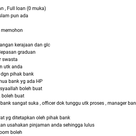
an , Full loan (0 muka)
islam pun ada
ak memohon
tangan kerajaan dan glc
m lepasan graduan
or swasta
an utk anda
 dgn pihak bank
mua bank yg ada HP
syaallah boleh buat
k boleh buat
bank sangat suka , officer dok tunggu utk proses , manager ba
at yg ditetapkan oleh pihak bank
kan usahakan pinjaman anda sehingga lulus
oom boleh