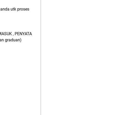
anda utk proses
 MASUK , PENYATA
an graduan)