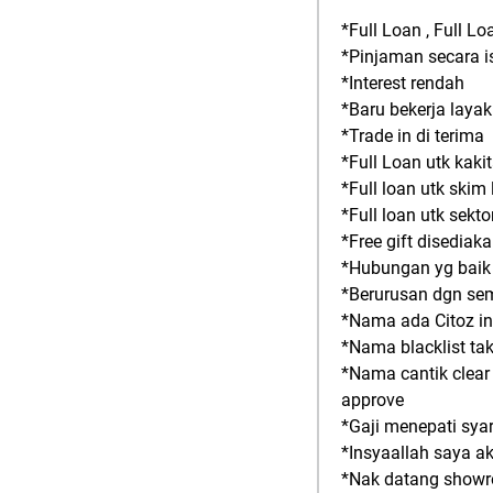
*Full Loan , Full Lo
*Pinjaman secara 
*Interest rendah
*Baru bekerja lay
*Trade in di terima
*Full Loan utk kaki
*Full loan utk ski
*Full loan utk sekt
*Free gift disediak
*Hubungan yg baik
*Berurusan dgn se
*Nama ada Citoz in
*Nama blacklist ta
*Nama cantik clear 
approve
*Gaji menepati syar
*Insyaallah saya a
*Nak datang showr