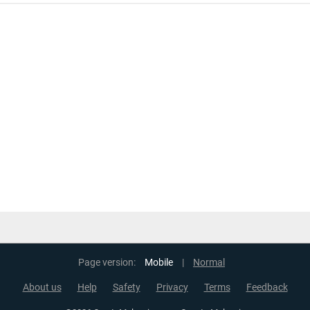
Page version:
Mobile
|
Normal
About us
Help
Safety
Privacy
Terms
Feedback