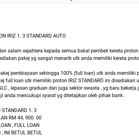
N IRIZ 1. 3 STANDARD AUTO
n salam sejahtera kepada semua bakal pembeli kereta proton b
diakan pakej yg sangat menarik utk anda memiliki kereta proton
kej pembiayaan sehingga 100% (full loan) utk anda memiliki p
j full loan utk memiliki proton IRIZ STANDARD ini disediakan u
 GLC , lepasan graduan dan juga sektor swasta , yg baru bekerja 
i anda mencukupi syarat yg ditetapkan oleh pihak bank .
 STANDARD 1. 3
AN RM 44, 900. 00
LOAN , FULL LOAN
, INI BETUL BETUL