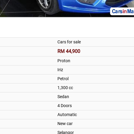
Cars for sale
RM 44,900
Proton
Iriz
Petrol
1,300 cc
Sedan
4 Doors
Automatic
New car
Selangor