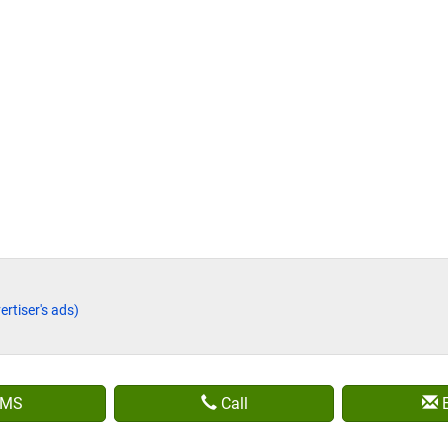
ertiser's ads)
MS
Call
E