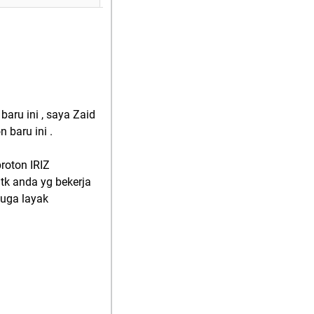
aru ini , saya Zaid
 baru ini .
roton IRIZ
tk anda yg bekerja
juga layak