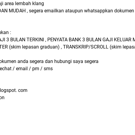
nji area lembah klang
AN MUDAH , segera emailkan ataupun whatsappkan dokumen 
kan :
 GAJI 3 BULAN TERKINI , PENYATA BANK 3 BULAN GAJI KELUAR
ER (skim lepasan graduan) , TRANSKRIP/SCROLL (skim lepas
dokumen anda segera dan hubungi saya segera
wechat / email / pm / sms
blogspot. com
on